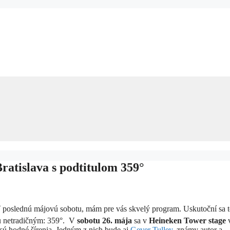
atislava s podtitulom 359°
ť poslednú májovú sobotu, mám pre vás skvelý program. Uskutoční sa t
chu netradičným: 359°. V
sobotu 26. mája
sa v
Heineken Tower stage
sú hodné šírenia. Jedným z nich bude aj
Gever Tulley
, známy autor a