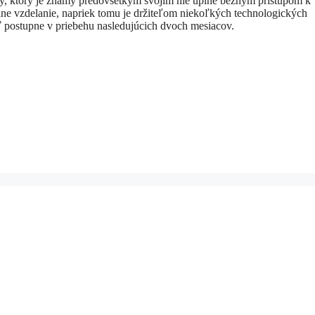
ley, ktorý je známy predovšetkým svojím nie úplne bežným prístupom k
ne vzdelanie, napriek tomu je držiteľom niekoľkých technologických
ť postupne v priebehu nasledujúcich dvoch mesiacov.