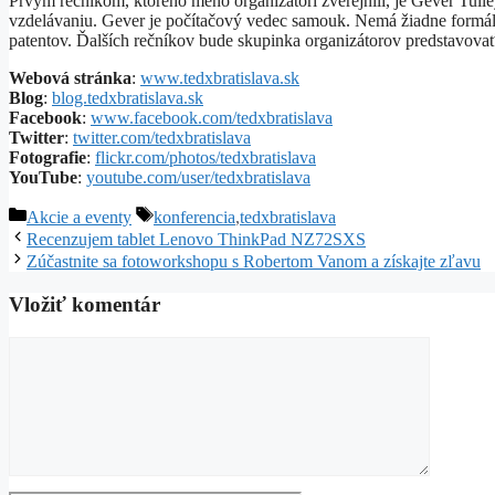
Prvým rečníkom, ktorého meno organizátori zverejnili, je Gever Tul
vzdelávaniu. Gever je počítačový vedec samouk. Nemá žiadne formál
patentov. Ďalších rečníkov bude skupinka organizátorov predstavova
Webová stránka
:
www.tedxbratislava.sk
Blog
:
blog.tedxbratislava.sk
Facebook
:
www.facebook.com/tedxbratislava
Twitter
:
twitter.com/tedxbratislava
Fotografie
:
flickr.com/photos/tedxbratislava
YouTube
:
youtube.com/user/tedxbratislava
Kategórie
Značky
Akcie a eventy
konferencia
,
tedxbratislava
Recenzujem tablet Lenovo ThinkPad NZ72SXS
Zúčastnite sa fotoworkshopu s Robertom Vanom a získajte zľavu
Vložiť komentár
Komentár