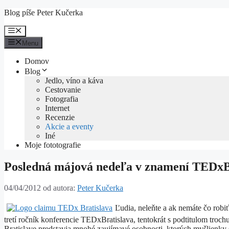
Preskočiť
Blog píše Peter Kučerka
na
obsah
Menu
Menu
Domov
Blog
Jedlo, víno a káva
Cestovanie
Fotografia
Internet
Recenzie
Akcie a eventy
Iné
Moje fototografie
Posledná májová nedeľa v znamení TEDxBr
04/04/2012
od autora:
Peter Kučerka
Ľudia, neleňte a ak nemáte čo robi
tretí ročník konferencie TEDxBratislava, tentokrát s podtitulom tro
Bratislave predstavia mnohé zaujímavé osobnosti, ktorých myšlienky 