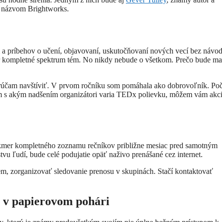
 s názvom Brightworks.
m a príbehov o učení, objavovaní, uskutočňovaní nových vecí bez návod
r kompletné spektrum tém. No nikdy nebude o všetkom. Prečo bude ma
porúčam navštíviť. V prvom ročníku som pomáhala ako dobrovoľník. Po
m s akým nadšením organizátori varia TEDx polievku, môžem vám akci
takmer kompletného zoznamu rečníkov približne mesiac pred samotným
vu ľudí, bude celé podujatie opäť naživo prenášané cez internet.
jem, zorganizovať sledovanie prenosu v skupinách. Stačí kontaktovať
du v papierovom pohári