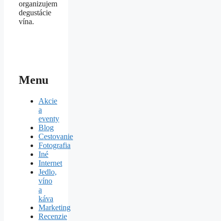
organizujem
degustácie
vína.
Menu
Akcie
a
eventy
Blog
Cestovanie
Fotografia
Iné
Internet
Jedlo,
víno
a
káva
Marketing
Recenzie