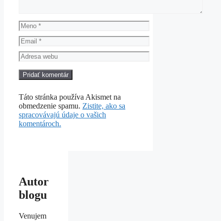
Meno
Email
Adresa
webu
Táto stránka používa Akismet na
obmedzenie spamu.
Zistite, ako sa
spracovávajú údaje o vašich
komentároch.
Autor
blogu
Venujem