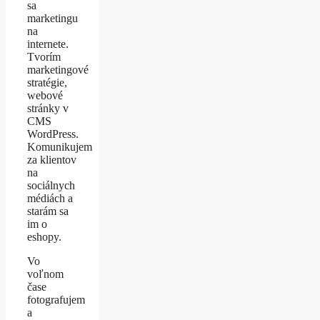
sa
marketingu
na
internete.
Tvorím
marketingové
stratégie,
webové
stránky v
CMS
WordPress.
Komunikujem
za klientov
na
sociálnych
médiách a
starám sa
im o
eshopy.
Vo
voľnom
čase
fotografujem
a