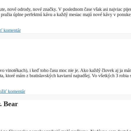
te, nové odrody, nové značky. V poslednom čase však asi najviac pij
 pražia úplne perfektnú kávu a každý mesiac majú nové kávy v ponuke,
iť komentár
vo vinotékach), i keď toho času moc nie je. Ako každý človek aj ja m
ta, ktoré mám z bratislavských kaviarní najradšej. Vo všetkých 3 robia 
ožiť komentár
. Bear