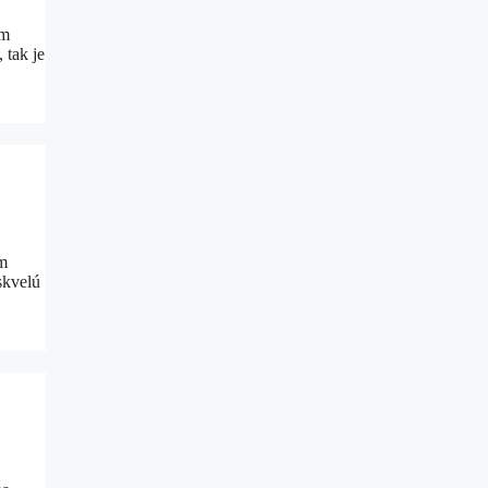
em
 tak je
ám
skvelú