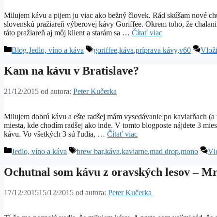
Milujem kávu a pijem ju viac ako bežný človek. Rád skúšam nové chu
slovenskú pražiareň výberovej kávy Goriffee. Okrem toho, že chalani
táto pražiareň aj môj klient a starám sa …
Čítať viac
Kategórie
Značky
Blog
,
Jedlo, víno a káva
goriffee
,
káva
,
príprava kávy
,
v60
Vlož
Kam na kávu v Bratislave?
21/12/2015
od autora:
Peter Kučerka
Milujem dobrú kávu a ešte radšej mám vysedávanie po kaviarňach (a 
miesta, kde chodím radšej ako inde. V tomto blogposte nájdete 3 mies
kávu. Vo všetkých 3 sú ľudia, …
Čítať viac
Kategórie
Značky
Jedlo, víno a káva
brew bar
,
káva
,
kaviarne
,
mad drop
,
mono
Vl
Ochutnal som kávu z oravských lesov – Mr
17/12/2015
15/12/2015
od autora:
Peter Kučerka