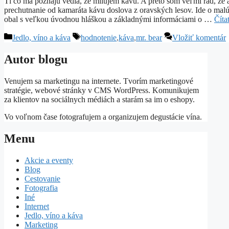
Tí čo ma poznajú vedia, že milujem kávu. A preto som veľmi rád, že
prechutnanie od kamaráta kávu doslova z oravských lesov. Ide o mal
obal s veľkou úvodnou hláškou a základnými informáciami o …
Číta
Kategórie
Značky
Jedlo, víno a káva
hodnotenie
,
káva
,
mr. bear
Vložiť komentár
Autor blogu
Venujem sa marketingu na internete. Tvorím marketingové
stratégie, webové stránky v CMS WordPress. Komunikujem
za klientov na sociálnych médiách a starám sa im o eshopy.
Vo voľnom čase fotografujem a organizujem degustácie vína.
Menu
Akcie a eventy
Blog
Cestovanie
Fotografia
Iné
Internet
Jedlo, víno a káva
Marketing