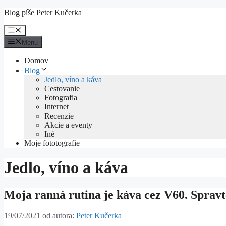
Preskočiť
Blog píše Peter Kučerka
na
obsah
Menu
Menu
Domov
Blog
Jedlo, víno a káva
Cestovanie
Fotografia
Internet
Recenzie
Akcie a eventy
Iné
Moje fototografie
Jedlo, víno a káva
Moja ranná rutina je káva cez V60. Spravt
19/07/2021
od autora:
Peter Kučerka