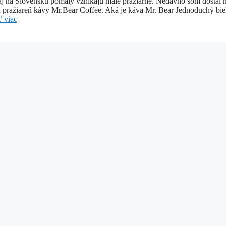
 aj na Slovensku pomaly vznikajú malé pražiarne. Nedávno som dostal 
ú pražiareň kávy Mr.Bear Coffee. Aká je káva Mr. Bear Jednoduchý bie
ť viac