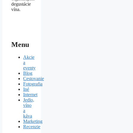
degustácie
vína.
Menu
Akcie
a
eventy
Blog
Cestovanie
Fotografia
Iné
Internet
Jedlo,
víno
a
káva
Marketing
Recenzie