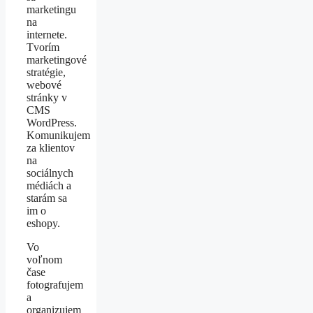
marketingu
na
internete.
Tvorím
marketingové
stratégie,
webové
stránky v
CMS
WordPress.
Komunikujem
za klientov
na
sociálnych
médiách a
starám sa
im o
eshopy.
Vo
voľnom
čase
fotografujem
a
organizujem