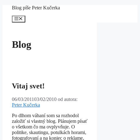
Preskočiť
Blog píše Peter Kučerka
na
obsah
Menu
Blog
Vitaj svet!
06/03/2011
03/02/2010
od autora:
Peter Kučerka
Po dlhom váhaní som sa rozhodol
založiť si vlastný blog. Plánujem písať
o všetkom čo ma ovplyvňuje. O
politike, skautingu, potulkách horami,
fotografovaní a na koniec o reklame,