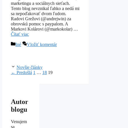
marketingu a sociálnych sieťach.
Tento blog nevznikal ľahko a nedá mi
sa nepoďakovať dvom ľudom.
Radovi Grežovi (@andrejwin) za
obrovskú pomoc s paypalom. A
Markovi Kolárovi (@markokolar) …
Čítať viac
Kategórie
Iné
Vložiť komentár
Novšie články
Stránka
Stránka
Stránka
←
Predošlá
1
…
18
19
Autor
blogu
Venujem
sa