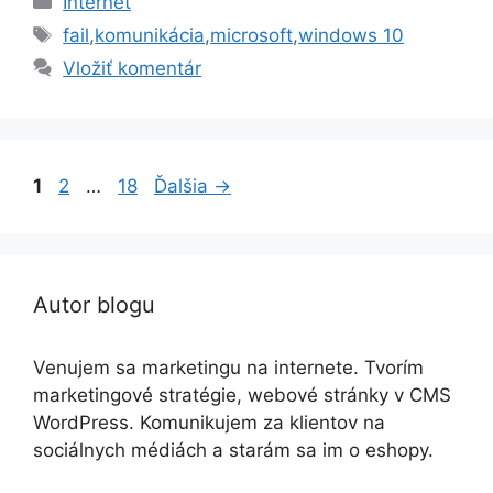
Internet
Značky
fail
,
komunikácia
,
microsoft
,
windows 10
Vložiť komentár
Stránka
Stránka
Stránka
1
2
…
18
Ďalšia
→
Autor blogu
Venujem sa marketingu na internete. Tvorím
marketingové stratégie, webové stránky v CMS
WordPress. Komunikujem za klientov na
sociálnych médiách a starám sa im o eshopy.