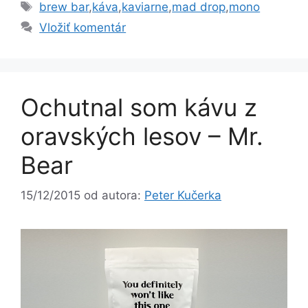
Značky
brew bar
,
káva
,
kaviarne
,
mad drop
,
mono
Vložiť komentár
Ochutnal som kávu z
oravských lesov – Mr.
Bear
15/12/2015
od autora:
Peter Kučerka