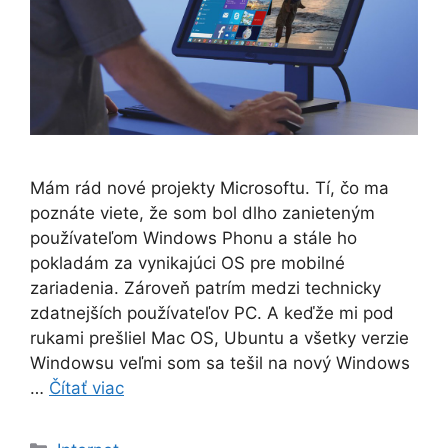
Mám rád nové projekty Microsoftu. Tí, čo ma
poznáte viete, že som bol dlho zanieteným
používateľom Windows Phonu a stále ho
pokladám za vynikajúci OS pre mobilné
zariadenia. Zároveň patrím medzi technicky
zdatnejších používateľov PC. A keďže mi pod
rukami prešliel Mac OS, Ubuntu a všetky verzie
Windowsu veľmi som sa tešil na nový Windows
…
Čítať viac
Kategórie