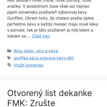
Rád skúšam nové chute, nové odrody, nové
značky. V poslednom čase však asi najviac
pijem slovenskú pražiareň výberovej kávy
Goriffee. Okrem toho, že chalani pražia úplne
perfektnú kávu a každý mesiac majú nové kávy
v ponuke, tak je táto pražiareň aj môj klient a
starám sa …
Čítať viac
Kategórie
Blog
,
Jedlo, víno a káva
Značky
goriffee
,
káva
,
príprava kávy
,
v60
Vložiť komentár
Otvorený list dekanke
FMK: Zrušte