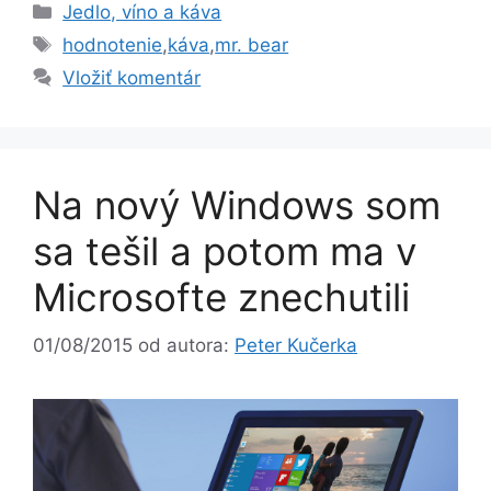
Kategórie
Jedlo, víno a káva
Značky
hodnotenie
,
káva
,
mr. bear
Vložiť komentár
Na nový Windows som
sa tešil a potom ma v
Microsofte znechutili
01/08/2015
od autora:
Peter Kučerka