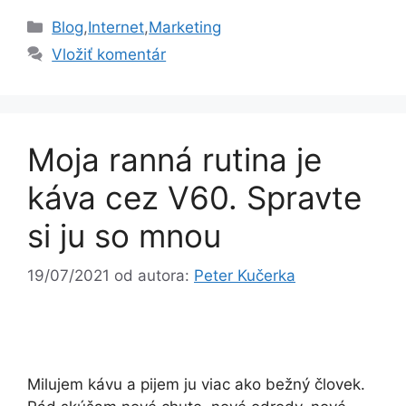
Kategórie
Blog
,
Internet
,
Marketing
Vložiť komentár
Moja ranná rutina je
káva cez V60. Spravte
si ju so mnou
19/07/2021
od autora:
Peter Kučerka
Milujem kávu a pijem ju viac ako bežný človek.