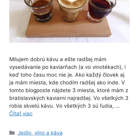
Milujem dobrú kávu a ešte radšej mám
vysedávanie po kaviarňach (a vo vinotékach), i
keď toho času moc nie je. Ako každý človek aj
ja mám miesta, kde chodím radšej ako inde. V
tomto blogposte nájdete 3 miesta, ktoré mám z
bratislavských kaviarní najradšej. Vo všetkých 3
robia skvelú kávu. Vo všetkých 3 sú ľudia, …
Čítať viac
Kategórie
Jedlo, víno a káva