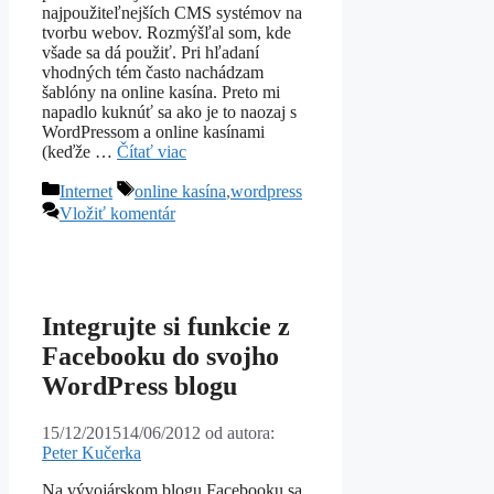
najpoužiteľnejších CMS systémov na
tvorbu webov. Rozmýšľal som, kde
všade sa dá použiť. Pri hľadaní
vhodných tém často nachádzam
šablóny na online kasína. Preto mi
napadlo kuknúť sa ako je to naozaj s
WordPressom a online kasínami
(keďže …
Čítať viac
Kategórie
Značky
Internet
online kasína
,
wordpress
Vložiť komentár
Integrujte si funkcie z
Facebooku do svojho
WordPress blogu
15/12/2015
14/06/2012
od autora:
Peter Kučerka
Na vývojárskom blogu Facebooku sa