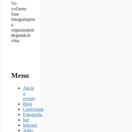
Vo
voľnom
čase
fotografujem
a
organizujem
degustácie
vína.
Menu
Akcie
a
eventy
Blog
Cestovanie
Fotografia
Iné
Internet
Jedlo,