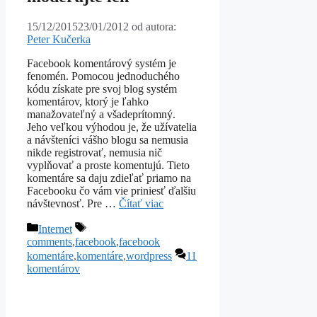
15/12/2015
23/01/2012
od autora:
Peter Kučerka
Facebook komentárový systém je
fenomén. Pomocou jednoduchého
kódu získate pre svoj blog systém
komentárov, ktorý je ľahko
manažovateľný a všadeprítomný.
Jeho veľkou výhodou je, že užívatelia
a návšteníci vášho blogu sa nemusia
nikde registrovať, nemusia nič
vyplňovať a proste komentujú. Tieto
komentáre sa daju zdieľať priamo na
Facebooku čo vám vie priniesť ďalšiu
návštevnosť. Pre …
Čítať viac
Kategórie
Značky
Internet
comments
,
facebook
,
facebook
komentáre
,
komentáre
,
wordpress
11
komentárov