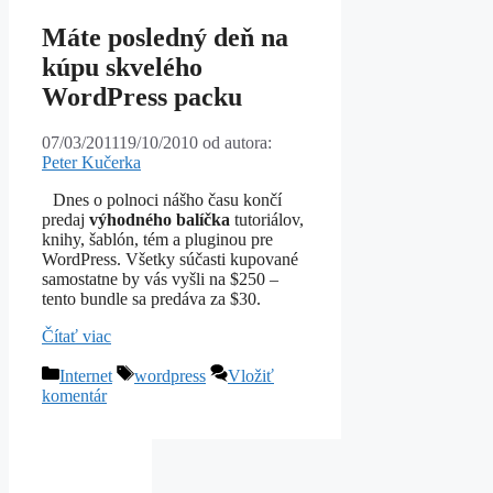
Máte posledný deň na
kúpu skvelého
WordPress packu
07/03/2011
19/10/2010
od autora:
Peter Kučerka
Dnes o polnoci nášho času končí
predaj
výhodného balíčka
tutoriálov,
knihy, šablón, tém a pluginou pre
WordPress. Všetky súčasti kupované
samostatne by vás vyšli na $250 –
tento bundle sa predáva za $30.
Čítať viac
Kategórie
Značky
Internet
wordpress
Vložiť
komentár