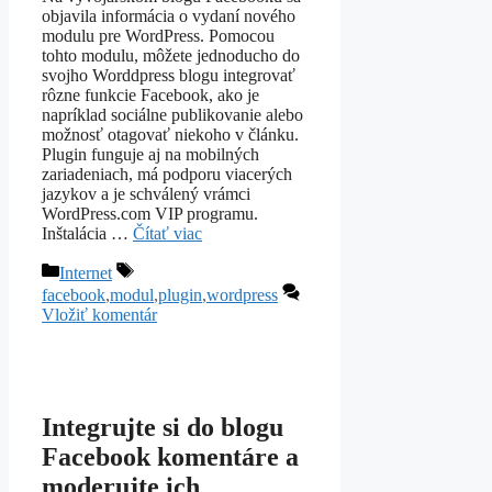
objavila informácia o vydaní nového
modulu pre WordPress. Pomocou
tohto modulu, môžete jednoducho do
svojho Worddpress blogu integrovať
rôzne funkcie Facebook, ako je
napríklad sociálne publikovanie alebo
možnosť otagovať niekoho v článku.
Plugin funguje aj na mobilných
zariadeniach, má podporu viacerých
jazykov a je schválený vrámci
WordPress.com VIP programu.
Inštalácia …
Čítať viac
Kategórie
Značky
Internet
facebook
,
modul
,
plugin
,
wordpress
Vložiť komentár
Integrujte si do blogu
Facebook komentáre a
moderujte ich