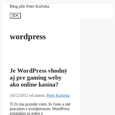
Preskočiť
Blog píše Peter Kučerka
na
obsah
Menu
wordpress
Je WordPress vhodný
aj pre gaming weby
ako online kasína?
16/12/2012
od autora:
Peter Kučerka
Tí čo ma poznáte viete, že často a rád
pracujem s wordpressom. WordPress
pokladám za jeden z