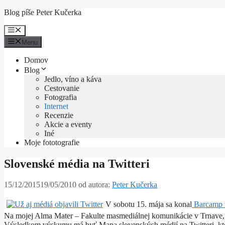
Preskočiť
Blog píše Peter Kučerka
na
obsah
Menu
Menu
Domov
Blog
Jedlo, víno a káva
Cestovanie
Fotografia
Internet
Recenzie
Akcie a eventy
Iné
Moje fototografie
Slovenské média na Twitteri
15/12/2015
19/05/2010
od autora:
Peter Kučerka
V sobotu 15. mája sa konal
Barcamp v
Na mojej Alma Mater – Fakulte masmediálnej komunikácie v Trnave, 
Výsledkom výskumu má byť Mapa slovenských médií na Twitteri, kto