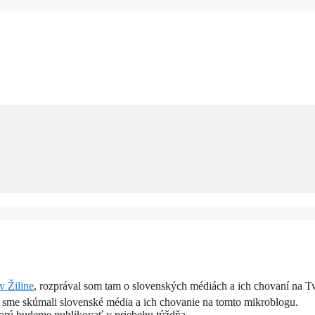
 Žiline
, rozprával som tam o slovenských médiách a ich chovaní na Tw
sme skúmali slovenské média a ich chovanie na tomto mikroblogu.
rú budeme publikovať v priebehu týždňa.