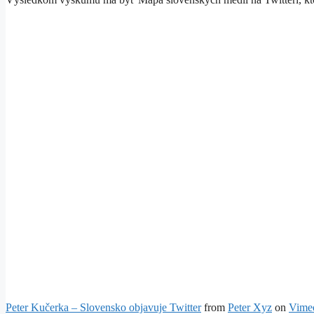
Peter Kučerka – Slovensko objavuje Twitter
from
Peter Xyz
on
Vime