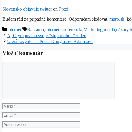
Slovensko objavuje twitter
on
Prezi
Budem rád za prípadné komentáre. Odporúčam sledovať
muro.sk
, k
Kategórie
Značky
Internet
Barcamp
,
Internet
,
konferencia
,
Marketing
,
médiá
,
názory
,
t
Aj Olympus má svoje “stop motion” video
Uterákový deň – Pocta Douglasovi Adamsovi
Vložiť komentár
Komentár
Meno
Email
Adresa
webu