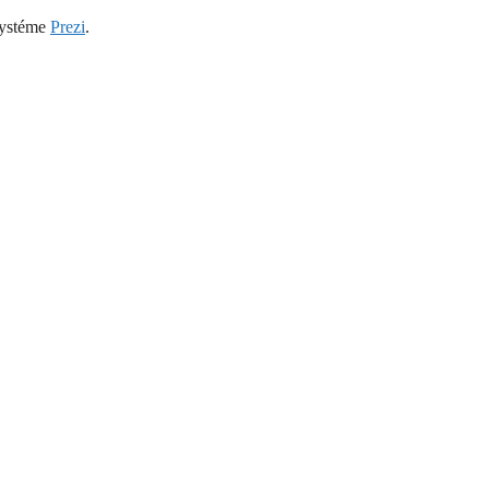
 systéme
Prezi
.