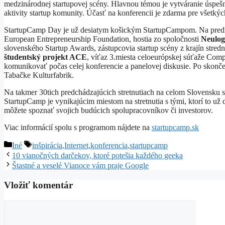
medzinárodnej startupovej scény. Hlavnou témou je vytváranie úspešn
aktivity startup komunity. Účasť na konferencii je zdarma pre všetkýc
StartupCamp Day je už desiatym košickým StartupCampom. Na predná
European Entrepreneurship Foundation, hostia zo spoločnosti
Neulog
slovenského Startup Awards, zástupcovia startup scény z krajín stred
študentský projekt ACE
, víťaz 3.miesta celoeurópskej súťaže Com
komunikovať počas celej konferencie a panelovej diskusie. Po skonče
Tabačke Kulturfabrik.
Na takmer 30tich predchádzajúcich stretnutiach na celom Slovensku sa
StartupCamp je vynikajúcim miestom na stretnutia s tými, ktorí to už 
môžete spoznať svojich budúcich spolupracovníkov či investorov.
Viac informácií spolu s programom nájdete na
startupcamp.sk
Kategórie
Značky
Iné
inšpirácia
,
Internet
,
konferencia
,
startupcamp
10 vianočných darčekov, ktoré potešia každého geeka
Štastné a veselé Vianoce vám praje Google
Vložiť komentár
Komentár