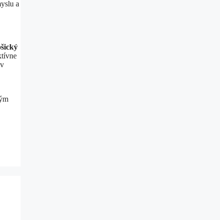
yslu a
šický
ktívne
v
rým