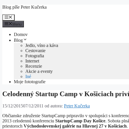
Preskočiť
Blog píše Peter Kučerka
na
obsah
Menu
Menu
Domov
Blog
Jedlo, víno a káva
Cestovanie
Fotografia
Internet
Recenzie
Akcie a eventy
Iné
Moje fototografie
Celodenný Startup Camp v Košiciach priví
15/12/2015
07/12/2011
od autora:
Peter Kučerka
Občianske združenie StartupCamp pripravilo v spolupráci s konfere
2013 celodennú konferenciu
StartupCamp Day Košice
. Sobota plná
priestoroch
Východoslovenskej galérie na Hlavnej 27 v Košiciach
.