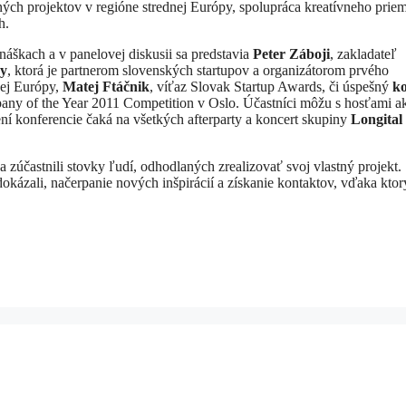
ých projektov v regióne strednej Európy, spolupráca kreatívneho priem
h.
škach a v panelovej diskusii sa predstavia
Peter Záboji
, zakladateľ
y
, ktorá je partnerom slovenských startupov a organizátorom prvého
nej Európy,
Matej Ftáčnik
, víťaz Slovak Startup Awards, či úspešný
ko
pany of the Year 2011 Competition v Oslo. Účastníci môžu s hosťami a
ní konferencie čaká na všetkých afterparty a koncert skupiny
Longital
 zúčastnili stovky ľudí, odhodlaných zrealizovať svoj vlastný projekt.
dokázali, načerpanie nových inšpirácií a získanie kontaktov, vďaka kto