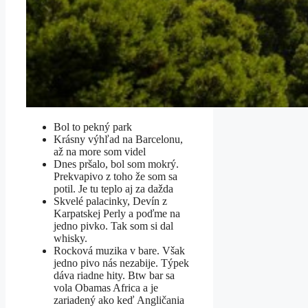
Bol to pekný park
Krásny výhľad na Barcelonu,
až na more som videl
Dnes pršalo, bol som mokrý.
Prekvapivo z toho že som sa
potil. Je tu teplo aj za dažda
Skvelé palacinky, Devín z
Karpatskej Perly a poďme na
jedno pivko. Tak som si dal
whisky.
Rocková muzika v bare. Však
jedno pivo nás nezabije. Týpek
dáva riadne hity. Btw bar sa
vola Obamas Africa a je
zariadený ako keď Angličania