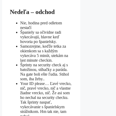
Nedeľa – odchod
Nie, hodina pred odletom
nestačí
Španiely sa očividne radi
vykecávajú, hlavne keď
hovoria po španielsky.
Samozrejme, keďže tetka za
okienkom sa s každým
vykecáva 5 minút, utekám na
last minute checkin.
Šprinty na security check aj s
batožinou, stíhačky a paráda.
Na gate boli ešte ľudia. Stihol
som, iba žeby..
Your ID please… Ľavé vrecko,
nič, pravé vrecko, nič a vlastne
žiadne vrecko, nič. Že asi som
ho nechal na security checku.
Tak šprinty naspať,
vykecávanie s španielskym
strážnikom. Hm tak nie, tam