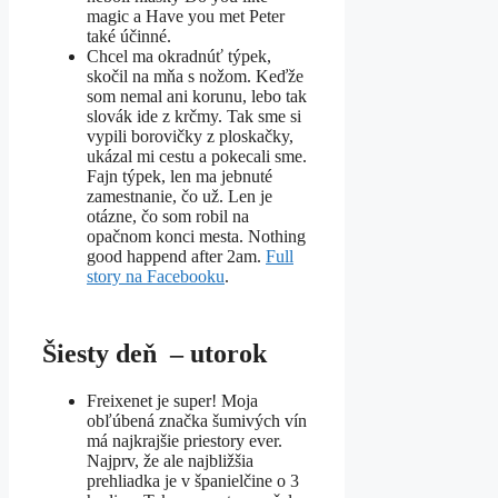
magic a Have you met Peter
také účinné.
Chcel ma okradnúť týpek,
skočil na mňa s nožom. Keďže
som nemal ani korunu, lebo tak
slovák ide z krčmy. Tak sme si
vypili borovičky z ploskačky,
ukázal mi cestu a pokecali sme.
Fajn týpek, len ma jebnuté
zamestnanie, čo už. Len je
otázne, čo som robil na
opačnom konci mesta. Nothing
good happend after 2am.
Full
story na Facebooku
.
Šiesty deň – utorok
Freixenet je super! Moja
obľúbená značka šumivých vín
má najkrajšie priestory ever.
Najprv, že ale najbližšia
prehliadka je v španielčine o 3