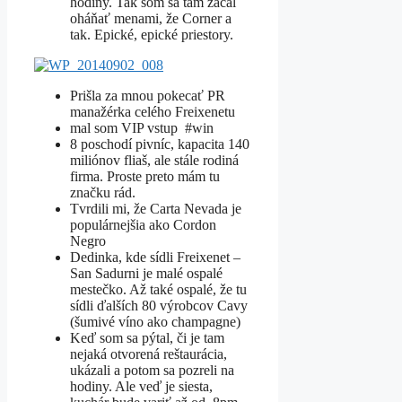
hodiny. Tak som sa tam začal
oháňať menami, že Corner a
tak. Epické, epické priestory.
Prišla za mnou pokecať PR
manažérka celého Freixenetu
mal som VIP vstup #win
8 poschodí pivníc, kapacita 140
miliónov fliaš, ale stále rodiná
firma. Proste preto mám tu
značku rád.
Tvrdili mi, že Carta Nevada je
populárnejšia ako Cordon
Negro
Dedinka, kde sídli Freixenet –
San Sadurni je malé ospalé
mestečko. Až také ospalé, že tu
sídli ďalších 80 výrobcov Cavy
(šumivé víno ako champagne)
Keď som sa pýtal, či je tam
nejaká otvorená reštaurácia,
ukázali a potom sa pozreli na
hodiny. Ale veď je siesta,