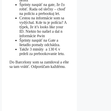
nebol
Šprinty naspäť na gate, že čo
robiť. Rada od slečny – choď
na políciu a prebookuj let.
Cestou na informácie som sa
vydýchal. Kde tu je polícia? A
týpek, že it’s looks like your
ID. Niekto ho našiel a dal n
informácie #win
Šprinty naspäť na Gate a
lietadlo pomaly odchádza.
Takže 3 minúty a 130 € v
prdeli za prebookovanie letu.
Do Barcelony som sa zamiloval a ešte
sa tam vrátiť. Odporúčam každému.