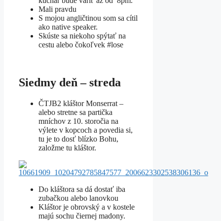
kuchár bude variť až od 8pm.
Mali pravdu
S mojou angličtinou som sa cítil
ako native speaker.
Skúste sa niekoho spýtať na
cestu alebo čokoľvek #lose
Siedmy deň – streda
ČTJB2 kláštor Monserrat –
alebo stretne sa partička
mníchov z 10. storočia na
výlete v kopcoch a povedia si,
tu je to dosť blízko Bohu,
založme tu kláštor.
Do kláštora sa dá dostať iba
zubačkou alebo lanovkou
Kláštor je obrovský a v kostele
majú sochu čiernej madony.