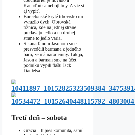
couchsurfer je hovado a
Kanaďaň sa nebojí tmy. A vie si
aj vypiť.
Barcelonské kryté trhovisko mi
vyrazilo dych. Obrovská
tržnica, kde na jednej strane
predávajú jedlo a na druhej
strane to jedlo varia.
S kanaďanom Jasonom sme
presvedčili barmana z jedného
baru, že má narodeniny. Tak ja,
Jason a barman sme na účet
podniku vypili flašu Jack
Danielsa
Tretí deň – sobota
Gracia – hipies komunita, samí