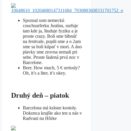
Spoznal som nemeckú
couchsurferku Justínu, surfuje
tam kde ja, študuje fyziku a je
proste crazy. Boli sme blbnúť
na festivale, popili sme a o 2am
sme sa boli kúpať v mori. A áno
plavky sme zrovna nemali pri
sebe. Proste šialená prvá noc v
Barcelone.
Beer. How much, 5 € seriosly?
Oh, it’s a liter, it’s okey.
Druhý deň – piatok
Barcelona má krásne kostoly.
Dokonca krajšie ako ten u nás v
Radvani na Hôrke