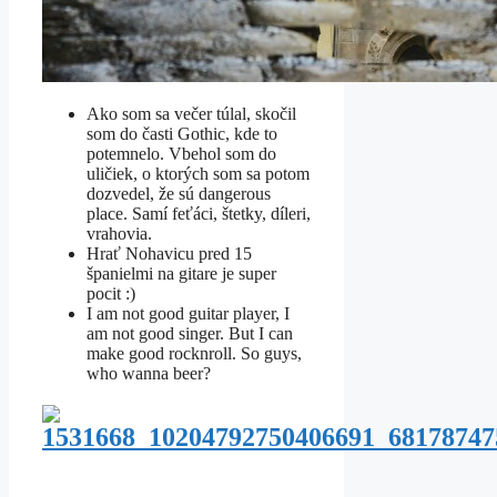
Ako som sa večer túlal, skočil
som do časti Gothic, kde to
potemnelo. Vbehol som do
uličiek, o ktorých som sa potom
dozvedel, že sú dangerous
place. Samí feťáci, štetky, díleri,
vrahovia.
Hrať Nohavicu pred 15
španielmi na gitare je super
pocit :)
I am not good guitar player, I
am not good singer. But I can
make good rocknroll. So guys,
who wanna beer?