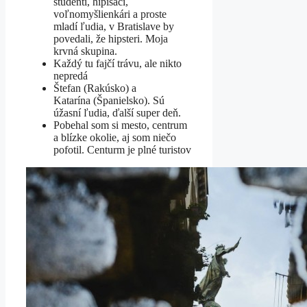
študenti, hipisáci,
voľnomyšlienkári a proste
mladí ľudia, v Bratislave by
povedali, že hipsteri. Moja
krvná skupina.
Každý tu fajčí trávu, ale nikto
nepredá
Štefan (Rakúsko) a
Katarína (Španielsko). Sú
úžasní ľudia, ďalší super deň.
Pobehal som si mesto, centrum
a blízke okolie, aj som niečo
pofotil. Centurm je plné turistov