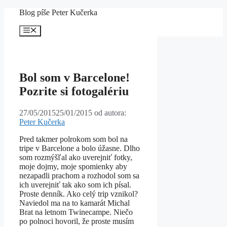
Preskočiť
Blog píše Peter Kučerka
na
obsah
Menu
Bol som v Barcelone!
Pozrite si fotogalériu
27/05/2015
25/01/2015
od autora:
Peter Kučerka
Pred takmer polrokom som bol na
tripe v Barcelone a bolo úžasne. Dlho
som rozmýšľal ako uverejniť fotky,
moje dojmy, moje spomienky aby
nezapadli prachom a rozhodol som sa
ich uverejniť tak ako som ich písal.
Proste denník. Ako celý trip vznikol?
Naviedol ma na to kamarát Michal
Brat na letnom Twinecampe. Niečo
po polnoci hovoril, že proste musím