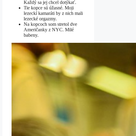
Každý sa jej chcel dotýkať.
Tie kopce sú úžasné. Moji
lezeckí kamaráti by z nich mali
lezecké orgazmy.
Na kopcoch som stretol dve
Američanky z NYC. Milé
babeny.