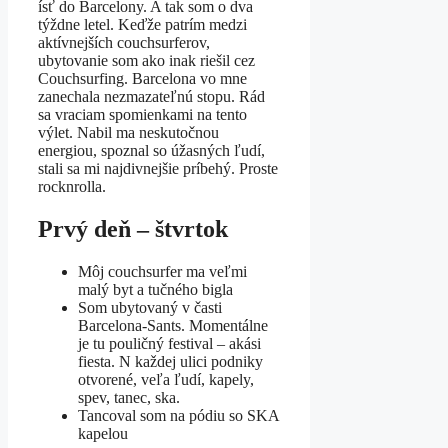
ísť do Barcelony. A tak som o dva
týždne letel. Keďže patrím medzi
aktívnejších couchsurferov,
ubytovanie som ako inak riešil cez
Couchsurfing. Barcelona vo mne
zanechala nezmazateľnú stopu. Rád
sa vraciam spomienkami na tento
výlet. Nabil ma neskutočnou
energiou, spoznal so úžasných ľudí,
stali sa mi najdivnejšie príbehý. Proste
rocknrolla.
Prvý deň – štvrtok
Môj couchsurfer ma veľmi
malý byt a tučného bigla
Som ubytovaný v časti
Barcelona-Sants. Momentálne
je tu pouličný festival – akási
fiesta. N každej ulici podniky
otvorené, veľa ľudí, kapely,
spev, tanec, ska.
Tancoval som na pódiu so SKA
kapelou