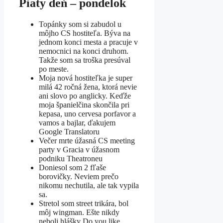
Piaty deň – pondelok
Topánky som si zabudol u
môjho CS hostiteľa. Býva na
jednom konci mesta a pracuje v
nemocnici na konci druhom.
Takže som sa troška presúval
po meste.
Moja nová hostiteľka je super
milá 42 ročná žena, ktorá nevie
ani slovo po anglicky. Keďže
moja španielčina skončila pri
kepasa, uno cervesa porfavor a
vamos a bajlar, ďakujem
Google Translatoru
Večer mrte úžasná CS meeting
party v Gracia v úžasnom
podniku Theatroneu
Doniesol som 2 fľaše
borovičky. Neviem prečo
nikomu nechutila, ale tak vypila
sa.
Stretol som street trikára, bol
môj wingman. Ešte nikdy
neboli hlášky Do you like