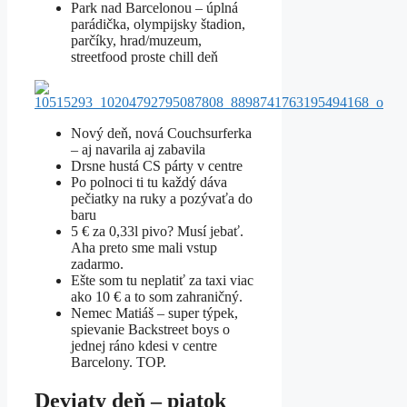
Park nad Barcelonou – úplná
parádička, olympijsky štadion,
parčíky, hrad/muzeum,
streetfood proste chill deň
Nový deň, nová Couchsurferka
– aj navarila aj zabavila
Drsne hustá CS párty v centre
Po polnoci ti tu každý dáva
pečiatky na ruky a pozývaťa do
baru
5 € za 0,33l pivo? Musí jebať.
Aha preto sme mali vstup
zadarmo.
Ešte som tu neplatiť za taxi viac
ako 10 € a to som zahraničný.
Nemec Matiáš – super týpek,
spievanie Backstreet boys o
jednej ráno kdesi v centre
Barcelony. TOP.
Deviaty deň – piatok