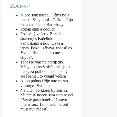
Niečo som nafotil. Téma bola
pattern & symbols. Celkom fajn
téma na fotenie Barcelony
Potom chill a oddych
Posledný večer v Barcelone
strávený s Fadelinimi
kamoškami a ňou. Cava a
tapas. Pokoj, zábava, radosť zo
života. Bude mi toto mesto
chýbať.
Tapas je vlastne predjedlo.
Vždy dostaneš niečo iné, je to
malé, za polhodinu si hladný
ale španieli to volajú večera
Aj po polnoci žije toto mesto
vlastným životom
Na ulici, po ktorej by som sa
bál prejsť nocou sám som našiel
úžasný posh hotel s úžasným
interiérom. Tam niečo nafotiť
musí byť radosť.