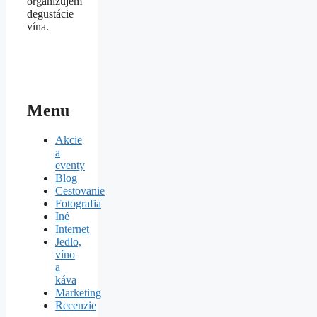
organizujem
degustácie
vína.
Menu
Akcie
a
eventy
Blog
Cestovanie
Fotografia
Iné
Internet
Jedlo,
víno
a
káva
Marketing
Recenzie