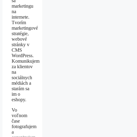
sa
marketingu
na
internete.
Tvorím
marketingové
stratégie,
webové
stránky v
CMS
WordPress.
Komunikujem
za klientov
na
sociálnych
médiách a
starám sa
im o
eshopy.
Vo
voľnom
čase
fotografujem
a