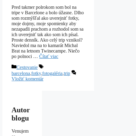
Pred takmer polrokom som bol na
tripe v Barcelone a bolo úžasne. Dlho
som rozmýšľal ako uverejniť fotky,
moje dojmy, moje spomienky aby
nezapadli prachom a rozhodol som sa
ich uverejniť tak ako som ich písal.
Proste denník. Ako celý trip vznikol?
Naviedol ma na to kamarát Michal
Brat na letnom Twinecampe. Niečo
po polnoci …
Čítať viac
Kategórie
Značky
Cestovanie
barcelona
,
fotky
,
fotogaléria
,
trip
Vložiť komentár
Autor
blogu
Venujem