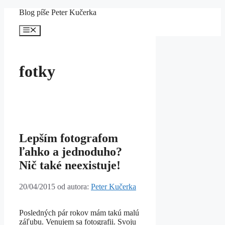
Preskočiť
Blog píše Peter Kučerka
na
obsah
Menu
fotky
Lepším fotografom
ľahko a jednoduho?
Nič také neexistuje!
20/04/2015
od autora:
Peter Kučerka
Posledných pár rokov mám takú malú
záľubu. Venujem sa fotografii. Svoju