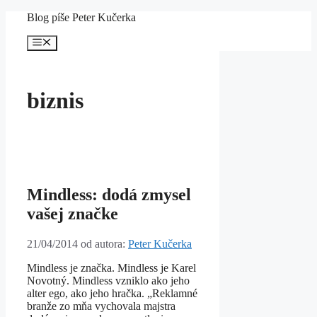
Preskočiť
Blog píše Peter Kučerka
na
obsah
Menu
biznis
Mindless: dodá zmysel
vašej značke
21/04/2014
od autora:
Peter Kučerka
Mindless je značka. Mindless je Karel
Novotný. Mindless vzniklo ako jeho
alter ego, ako jeho hračka. „Reklamné
branže zo mňa vychovala majstra