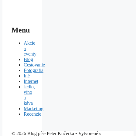
Menu
Akcie
a
eventy
Blog
Cestovanie
Fotografia
Iné
Internet
Jedlo,
víno
a
káva
Marketing
Recenzie
© 2026 Blog píše Peter Kučerka
• Vytvorené s