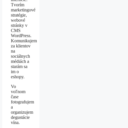
Tvorím
marketingové
stratégie,
webové
stránky v
CMS
WordPress.
Komunikujem
za klientov
na
sociálnych
médiách a
starám sa
im o
eshopy.
Vo
voľnom
čase
fotografujem
a
organizujem
degustácie
vína.