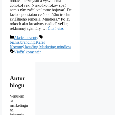
dodávanie zmyslu a vysvetlenia
čohokoľvek. Niekoľko rokov späť
som s tým začal vnútorne bojovať. De
facto s podstatou celého nášho trochu
zvláštneho remesla. Mindless.“ Po 15
rokoch ako kreatívny riaditeľ veľkej
reklamnej agentúry, …
Čítať viac
Kategórie
Značky
Akcie a eventy
biznis
,
branding
,
Karel
Novotný
,
koučing
,
Marketing
,
mindless
Vložiť komentár
Autor
blogu
Venujem
sa
marketingu
na
internete.