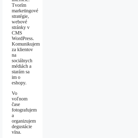
Tvorím
marketingové
stratégie,
webové
stránky v
CMS
WordPress.
Komunikujem
za klientov
na
sociálnych
médiách a
starám sa
im o
eshopy.
Vo
voľnom
čase
fotografujem
a
organizujem
degustácie
vína.