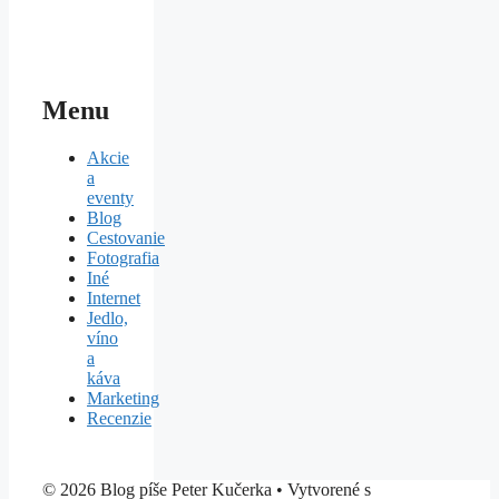
Menu
Akcie
a
eventy
Blog
Cestovanie
Fotografia
Iné
Internet
Jedlo,
víno
a
káva
Marketing
Recenzie
© 2026 Blog píše Peter Kučerka
• Vytvorené s