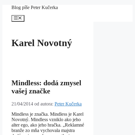
Preskočiť
Blog píše Peter Kučerka
na
obsah
Menu
Karel Novotný
Mindless: dodá zmysel
vašej značke
21/04/2014
od autora:
Peter Kučerka
Mindless je značka. Mindless je Karel
Novotný. Mindless vzniklo ako jeho
alter ego, ako jeho hračka. „Reklamné
branže zo mňa vychovala majstra