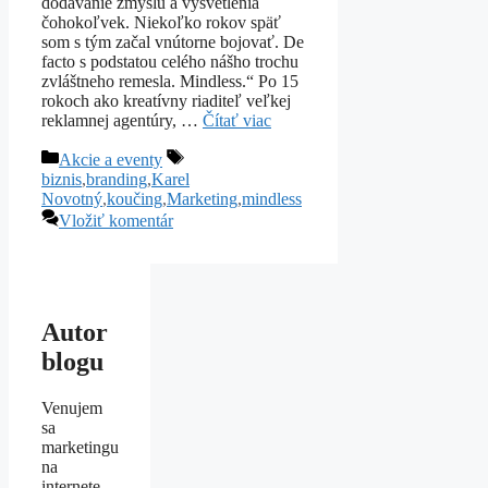
dodávanie zmyslu a vysvetlenia
čohokoľvek. Niekoľko rokov späť
som s tým začal vnútorne bojovať. De
facto s podstatou celého nášho trochu
zvláštneho remesla. Mindless.“ Po 15
rokoch ako kreatívny riaditeľ veľkej
reklamnej agentúry, …
Čítať viac
Kategórie
Značky
Akcie a eventy
biznis
,
branding
,
Karel
Novotný
,
koučing
,
Marketing
,
mindless
Vložiť komentár
Autor
blogu
Venujem
sa
marketingu
na
internete.