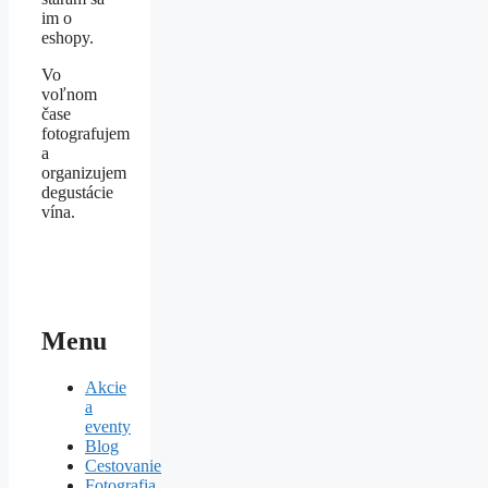
im o
eshopy.
Vo
voľnom
čase
fotografujem
a
organizujem
degustácie
vína.
Menu
Akcie
a
eventy
Blog
Cestovanie
Fotografia