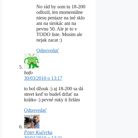
No rád by som tu 18-200
odlozil, len momentálne
niesu peniaze na iné sklo
ani na sirokác ani na
pevnu 50. Ale je to v
TODO liste. Musim ale
nejak zacat :)
Odpovedať
bafo
30/03/2010 o 13:17
to bol džouk :) aj 18-200 sa dá
street keď to budeš držať na
krátko :) pevné ruky ti želám
Odpovedať
Peter Kučerka
30/03/2010 o 13:21