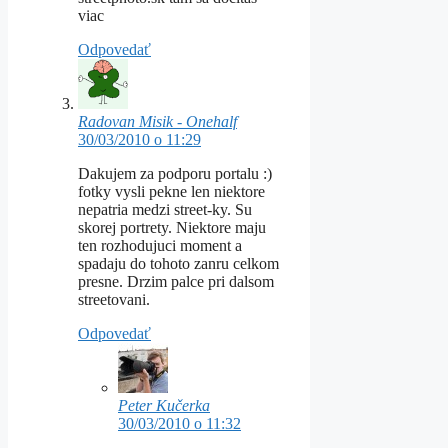
viac
Odpovedať
Radovan Misik - Onehalf
30/03/2010 o 11:29
Dakujem za podporu portalu :)
fotky vysli pekne len niektore
nepatria medzi street-ky. Su
skorej portrety. Niektore maju
ten rozhodujuci moment a
spadaju do tohoto zanru celkom
presne. Drzim palce pri dalsom
streetovani.
Odpovedať
Peter Kučerka
30/03/2010 o 11:32