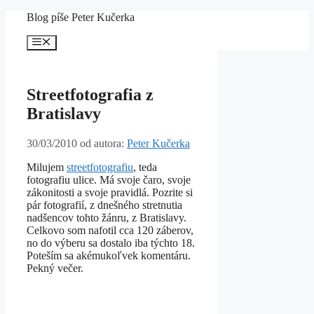
Preskočiť
Blog píše Peter Kučerka
na
obsah
Menu
Streetfotografia z
Bratislavy
30/03/2010
od autora:
Peter Kučerka
Milujem
streetfotografiu
, teda
fotografiu ulice. Má svoje čaro, svoje
zákonitosti a svoje pravidlá. Pozrite si
pár fotografií, z dnešného stretnutia
nadšencov tohto žánru, z Bratislavy.
Celkovo som nafotil cca 120 záberov,
no do výberu sa dostalo iba týchto 18.
Poteším sa akémukoľvek komentáru.
Pekný večer.