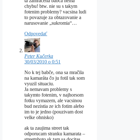
ta zamracena babca nema
chybu! btw. nie su s takym
fotenim problemy? vacsina ludi
to povazuje za obtazovanie a
narusovanie „sukromia“…
Odpovedať
Peter Kučerka
30/03/2010 o 0:51
No k tej babče, ona sa mračila
na kamaráta čo ju fotil tak som
vyuzil situaciu.
Ja nemavam problemy s
takymto fotenim, v najhorsom
fotku vymazem, ale vacsinou
bud nezistia ze ich fotim alebo
im to je jedno (pouzivam dost
velke ohnisko)
ak ta zaujima street tak
odporucam stranku kamarata –
streetphoto.sk tam sa docitas