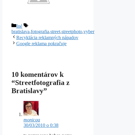
Kategórie
Značky
Iné
bratislava
,
fotografia
,
street
,
streetphoto
,
vyber
Recyklácia reklamných nápadov
Google reklama pokračuje
10 komentárov k
“Streetfotografia z
Bratislavy”
monicqa
30/03/2010 o 0:38