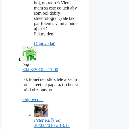
hoj, no rado :) Viem,
mam sa este co ucit aby
som bol dobry
streetfotograf :) ale tak
par foteni s vami a bude
aj to :D
Pekny den
Odpovedať
bafo
30/03/2010 o 13:00
tak konečne odlož tele a začni
fotiť street ne paparazí :) ber si
príklad z one-ho
Odpovedať
Peter Kučerka
30/03/2010 o 13:12