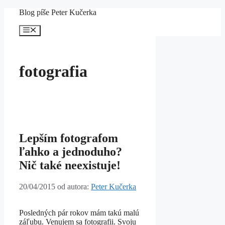
Preskočiť
Blog píše Peter Kučerka
na
obsah
Menu
fotografia
Lepším fotografom
ľahko a jednoduho?
Nič také neexistuje!
20/04/2015
od autora:
Peter Kučerka
Posledných pár rokov mám takú malú
záľubu. Venujem sa fotografii. Svoju