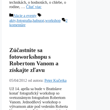
technikách, o hodnotách, o chlebe, o
rodine, …
Čítať viac
Kategórie
Značky
Akcie a eventy
akty
,
fotografia
,
haburaj
,
workshop
2
komentáre
Zúčastnite sa
fotoworkshopu s
Robertom Vanom a
získajte zľavu
05/04/2012
od autora:
Peter Kučerka
Už 14. apríla sa bude v Bratislave
konať fotografický workshop so
svetoznámym fotografom Robertom
Vanom. Jednodňový workshop o
výtvarnom akte pod vedením Roberta