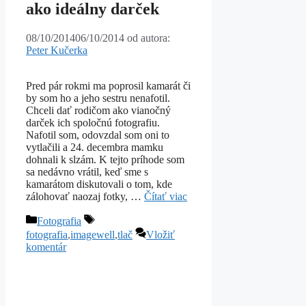
ako ideálny darček
08/10/2014
06/10/2014
od autora:
Peter Kučerka
Pred pár rokmi ma poprosil kamarát či
by som ho a jeho sestru nenafotil.
Chceli dať rodičom ako vianočný
darček ich spoločnú fotografiu.
Nafotil som, odovzdal som oni to
vytlačili a 24. decembra mamku
dohnali k slzám. K tejto príhode som
sa nedávno vrátil, keď sme s
kamarátom diskutovali o tom, kde
zálohovať naozaj fotky, …
Čítať viac
Kategórie
Značky
Fotografia
fotografia
,
imagewell
,
tlač
Vložiť
komentár