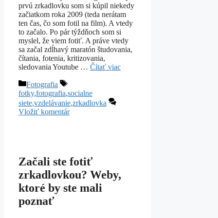
prvú zrkadlovku som si kúpil niekedy
začiatkom roka 2009 (teda nerátam
ten čas, čo som fotil na film). A vtedy
to začalo. Po pár týždňoch som si
myslel, že viem fotiť. A práve vtedy
sa začal zdĺhavý maratón študovania,
čítania, fotenia, kritizovania,
sledovania Youtube …
Čítať viac
Kategórie
Značky
Fotografia
fotky
,
fotografia
,
socialne
siete
,
vzdelávanie
,
zrkadlovka
Vložiť komentár
Začali ste fotiť
zrkadlovkou? Weby,
ktoré by ste mali
poznať