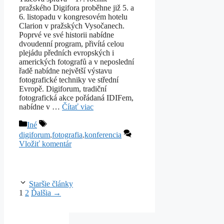
pražského Digifora proběhne již 5. a
6. listopadu v kongresovém hotelu
Clarion v pražských Vysočanech.
Poprvé ve své historii nabídne
dvoudenní program, přivítá celou
plejádu předních evropských i
amerických fotografů a v neposlední
řadě nabídne největší výstavu
fotografické techniky ve střední
Evropě. Digiforum, tradiční
fotografická akce pořádaná IDIFem,
nabídne v …
Čítať viac
Kategórie
Značky
Iné
digiforum
,
fotografia
,
konferencia
Vložiť komentár
Staršie články
Stránka
Stránka
1
2
Ďalšia
→