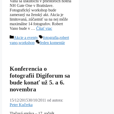
Vana sa uskutoční v priestoroch hotela
NH Gate One v Bratislave.
Fotografický workshop bude
zameraný na ženský akt. Akcia je
limitovaná, zúčastniť sa na nej môže
maximálne 14 fotografov. Robert
Vano bude v …
Čítať viac
Kategórie
Značky
Akcie a eventy
fotografia
,
robert
vano
,
workshop
Jeden komentár
Konferencia o
fotografii Digiforum sa
bude konať už 5. a 6.
novembra
15/12/2015
30/10/2011
od autora:
Peter Kučerka
Tlačová správa – 17. ročník