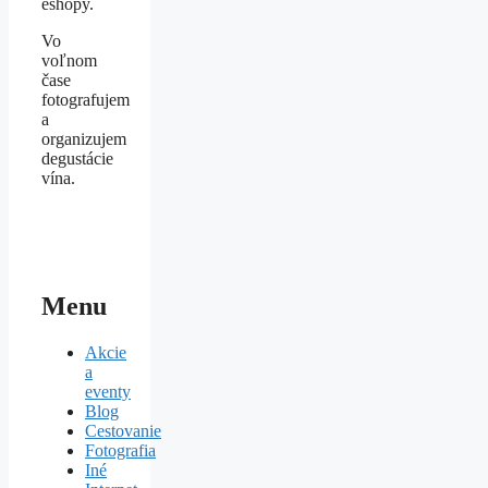
eshopy.
Vo
voľnom
čase
fotografujem
a
organizujem
degustácie
vína.
Menu
Akcie
a
eventy
Blog
Cestovanie
Fotografia
Iné