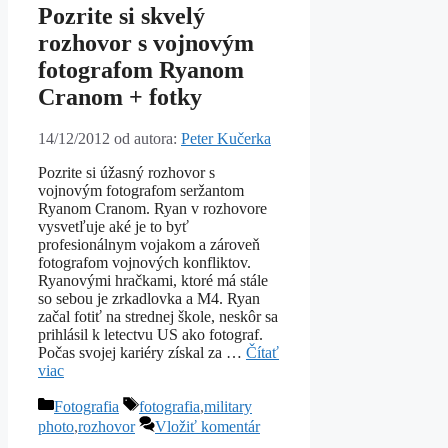
Pozrite si skvelý
rozhovor s vojnovým
fotografom Ryanom
Cranom + fotky
14/12/2012
od autora:
Peter Kučerka
Pozrite si úžasný rozhovor s
vojnovým fotografom seržantom
Ryanom Cranom. Ryan v rozhovore
vysvetľuje aké je to byť
profesionálnym vojakom a zároveň
fotografom vojnových konfliktov.
Ryanovými hračkami, ktoré má stále
so sebou je zrkadlovka a M4. Ryan
začal fotiť na strednej škole, neskôr sa
prihlásil k letectvu US ako fotograf.
Počas svojej kariéry získal za …
Čítať
viac
Kategórie
Značky
Fotografia
fotografia
,
military
photo
,
rozhovor
Vložiť komentár