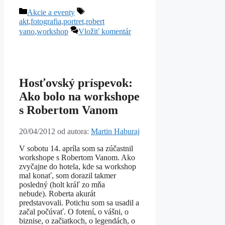
Kategórie
Značky
Akcie a eventy
akt
,
fotografia
,
portret
,
robert
vano
,
workshop
Vložiť komentár
Hosťovský príspevok:
Ako bolo na workshope
s Robertom Vanom
20/04/2012
od autora:
Martin Haburaj
V sobotu 14. apríla som sa zúčastnil
workshope s Robertom Vanom. Ako
zvyčajne do hotela, kde sa workshop
mal konať, som dorazil takmer
posledný (holt kráľ zo mňa
nebude). Roberta akurát
predstavovali. Potichu som sa usadil a
začal počúvať. O fotení, o vášni, o
biznise, o začiatkoch, o legendách, o