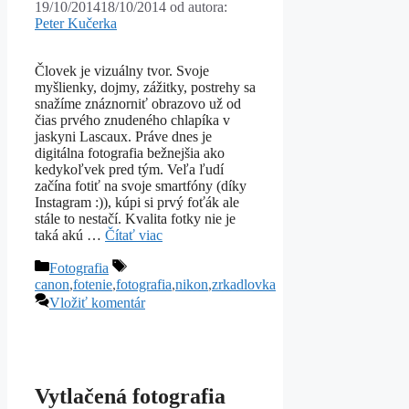
19/10/2014
18/10/2014
od autora:
Peter Kučerka
Človek je vizuálny tvor. Svoje
myšlienky, dojmy, zážitky, postrehy sa
snažíme znáznorniť obrazovo už od
čias prvého znudeného chlapíka v
jaskyni Lascaux. Práve dnes je
digitálna fotografia bežnejšia ako
kedykoľvek pred tým. Veľa ľudí
začína fotiť na svoje smartfóny (díky
Instagram :)), kúpi si prvý foťák ale
stále to nestačí. Kvalita fotky nie je
taká akú …
Čítať viac
Kategórie
Značky
Fotografia
canon
,
fotenie
,
fotografia
,
nikon
,
zrkadlovka
Vložiť komentár
Vytlačená fotografia