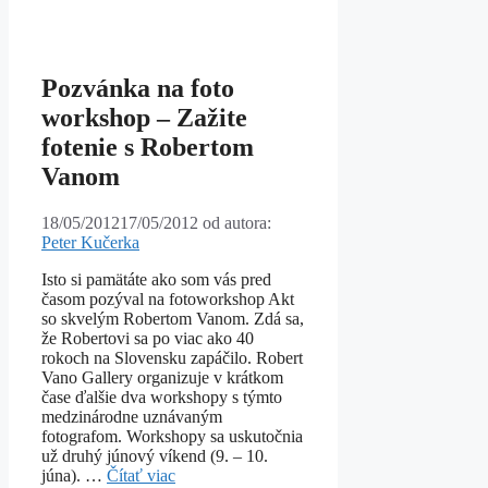
Pozvánka na foto
workshop – Zažite
fotenie s Robertom
Vanom
18/05/2012
17/05/2012
od autora:
Peter Kučerka
Isto si pamätáte ako som vás pred
časom pozýval na fotoworkshop Akt
so skvelým Robertom Vanom. Zdá sa,
že Robertovi sa po viac ako 40
rokoch na Slovensku zapáčilo. Robert
Vano Gallery organizuje v krátkom
čase ďalšie dva workshopy s týmto
medzinárodne uznávaným
fotografom. Workshopy sa uskutočnia
už druhý júnový víkend (9. – 10.
júna). …
Čítať viac