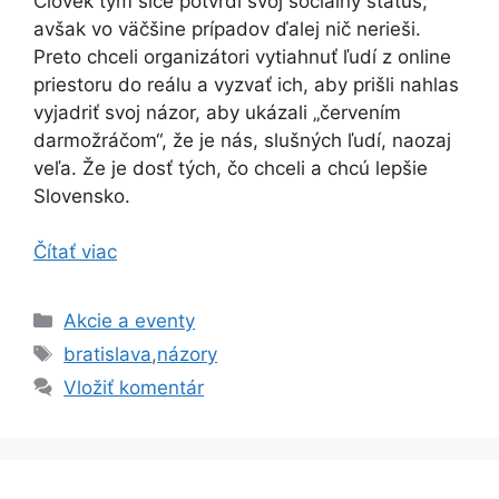
Človek tým síce potvrdí svoj sociálny status,
avšak vo väčšine prípadov ďalej nič nerieši.
Preto chceli organizátori vytiahnuť ľudí z online
priestoru do reálu a vyzvať ich, aby prišli nahlas
vyjadriť svoj názor, aby ukázali „červením
darmožráčom“, že je nás, slušných ľudí, naozaj
veľa. Že je dosť tých, čo chceli a chcú lepšie
Slovensko.
Čítať viac
Kategórie
Akcie a eventy
Značky
bratislava
,
názory
Vložiť komentár