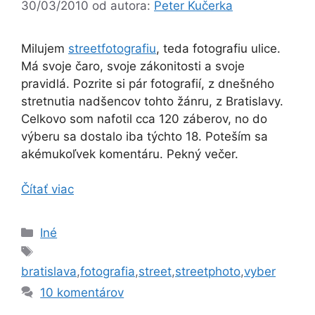
30/03/2010
od autora:
Peter Kučerka
Milujem
streetfotografiu
, teda fotografiu ulice.
Má svoje čaro, svoje zákonitosti a svoje
pravidlá. Pozrite si pár fotografií, z dnešného
stretnutia nadšencov tohto žánru, z Bratislavy.
Celkovo som nafotil cca 120 záberov, no do
výberu sa dostalo iba týchto 18. Poteším sa
akémukoľvek komentáru. Pekný večer.
Čítať viac
Kategórie
Iné
Značky
bratislava
,
fotografia
,
street
,
streetphoto
,
vyber
10 komentárov