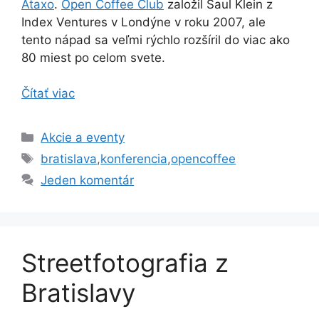
Ataxo
.
Open Coffee Club
založil Saul Klein z
Index Ventures v Londýne v roku 2007, ale
tento nápad sa veľmi rýchlo rozšíril do viac ako
80 miest po celom svete.
Čítať viac
Kategórie
Akcie a eventy
Značky
bratislava
,
konferencia
,
opencoffee
Jeden komentár
Streetfotografia z
Bratislavy