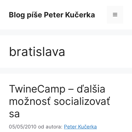
Preskočiť
na
Blog píše Peter Kučerka
Menu
obsah
bratislava
TwineCamp – ďalšia
možnosť socializovať
sa
05/05/2010
od autora:
Peter Kučerka