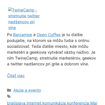
Po
Barcampe
a
Open Coffee
je tu ďalšie
podujatie, na ktorom sa môžu ľudia s onlinu
socializovať. Teda ďalšie miesto, kde môžu
marketéri a geekovia vytvárať väzby naživo. Je
ním TwineCamp, stretnutie marketérov, geekov
a twitter nadšencov pri grile a dobrom víne.
Čítať viac
Kategórie
Akcie a eventy
Značky
bratislava
,
Internet
,
komunikácia
,
konferencia
,
Mar