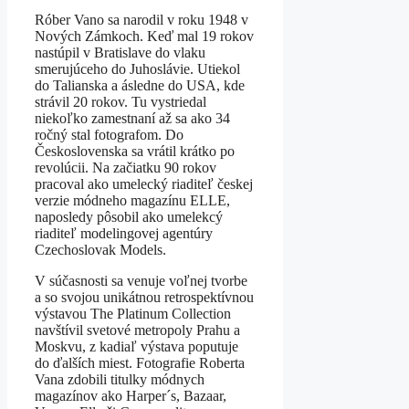
Róber Vano sa narodil v roku 1948 v
Nových Zámkoch. Keď mal 19 rokov
nastúpil v Bratislave do vlaku
smerujúceho do Juhoslávie. Utiekol
do Talianska a ásledne do USA, kde
strávil 20 rokov. Tu vystriedal
niekoľko zamestnaní až sa ako 34
ročný stal fotografom. Do
Československa sa vrátil krátko po
revolúcii. Na začiatku 90 rokov
pracoval ako umelecký riaditeľ českej
verzie módneho magazínu ELLE,
naposledy pôsobil ako umelekcý
riaditeľ modelingovej agentúry
Czechoslovak Models.
V súčasnosti sa venuje voľnej tvorbe
a so svojou unikátnou retrospektívnou
výstavou The Platinum Collection
navštívil svetové metropoly Prahu a
Moskvu, z kadiaľ výstava poputuje
do ďalších miest. Fotografie Roberta
Vana zdobili titulky módnych
magazínov ako Harper´s, Bazaar,