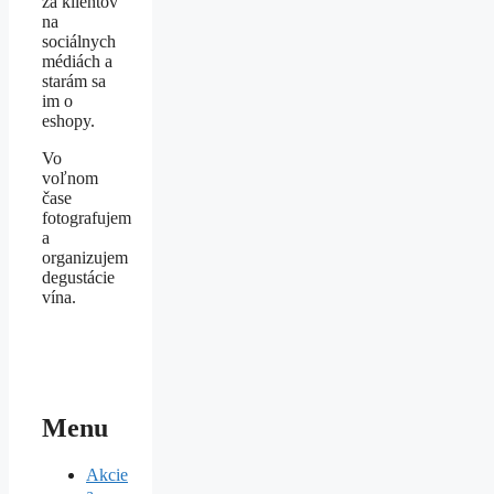
za klientov
na
sociálnych
médiách a
starám sa
im o
eshopy.
Vo
voľnom
čase
fotografujem
a
organizujem
degustácie
vína.
Menu
Akcie