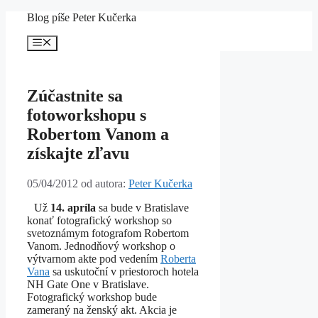
Preskočiť
Blog píše Peter Kučerka
na
obsah
Menu
Zúčastnite sa
fotoworkshopu s
Robertom Vanom a
získajte zľavu
05/04/2012
od autora:
Peter Kučerka
Už
14. apríla
sa bude v Bratislave
konať fotografický workshop so
svetoznámym fotografom Robertom
Vanom. Jednodňový workshop o
výtvarnom akte pod vedením
Roberta
Vana
sa uskutoční v priestoroch hotela
NH Gate One v Bratislave.
Fotografický workshop bude
zameraný na ženský akt. Akcia je