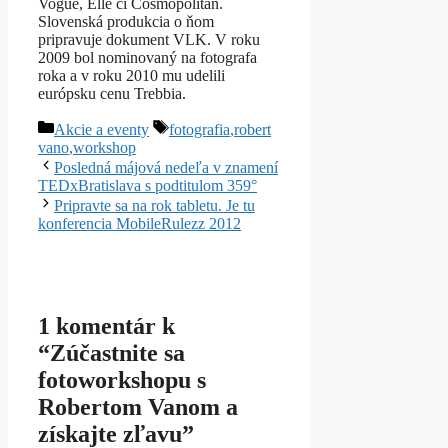
Vogue, Elle či Cosmopolitan.
Slovenská produkcia o ňom
pripravuje dokument VLK. V roku
2009 bol nominovaný na fotografa
roka a v roku 2010 mu udelili
európsku cenu Trebbia.
Kategórie
Značky
Akcie a eventy
fotografia
,
robert
vano
,
workshop
Posledná májová nedeľa v znamení
TEDxBratislava s podtitulom 359°
Pripravte sa na rok tabletu. Je tu
konferencia MobileRulezz 2012
1 komentár k
“Zúčastnite sa
fotoworkshopu s
Robertom Vanom a
získajte zľavu”