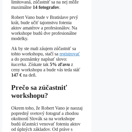
limitovaná, zúčastniť sa na nej môže
maximálne
14 fotografov
.
Robert Vano bude v Bratislave prvý
krát, bude učiť tajomstvu fotenia
aktov amatérov a profesionálov. Na
workshope budú dve profesionálne
modelky.
Ak by ste mali záujem zúčastniť sa
tohto workshopu, stačí sa
registrovať
a do poznámky napísať slovo:
kucerka.
Získate tak
5% zľavu
z
ceny workshopu a bude vás teda stáť
147 €
na deň.
Prečo sa zúčastniť
workshopu?
Okrem toho, že Robert Vano je naozaj
popredný svetový fotograf a zhodou
okolností Slovák sa na workshope
budú účastníci venovať foteniu aktov
od úplných základov. Od práve s